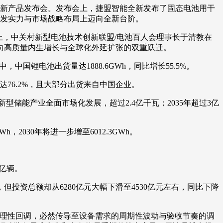
迁暨新产品发布会。发布会上，捷盟智能全新发布了固态电池用干
研发实力与市场战略布局上迈向全新台阶。
上，中关村新型电池技术创新联盟/电池百人会理事长于清教在
向高质量内生增长与全球化外延扩张的双重跃迁。
中，中国锂电池出货量达1888.6GWh，同比增长55.5%。
76.2%，且大部分出货来自中国企业。
型储能产业全面市场化发展，超过2.4亿千瓦；2035年超过3亿
h，2030年将进一步增至6012.3GWh。
1亿辆。
但投资总额却从6280亿元大幅下滑至4530亿元左右，同比下降
的理性回调，必然传导至设备需求的周期性波动与验收节奏的调