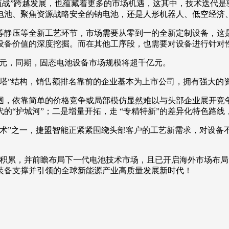
价值战”跨越发展，也蕴藏着更多的市场机遇，这其中，技术迭代
电池、聚焦资源战略安全的钠电池，还是人形机器人、低空经济
等静压等全新工艺环节，市场需要从零到一的全新定制设备，这
设备价值的深度挖掘。而在其他工序段，也需要对设备进行针对
87亿元，同期，固态电池设备市场规模将超千亿元。
字塔”结构，销售额排名靠前的企业基本为上市公司，拥有强大的
围，依靠简单的价格竞争或局部模仿显然难以与头部企业展开竞
的“护城河”；二是增量开拓，走 “专精特新”的差异化特色路
术”之一，捷盟智能正紧紧围绕头部客户的工艺新需求，对设备不
度积累，并前瞻布局下一代电池技术市场，且已开启海外市场布局
装备支撑并引领的全球新能源产业高质量发展新时代！