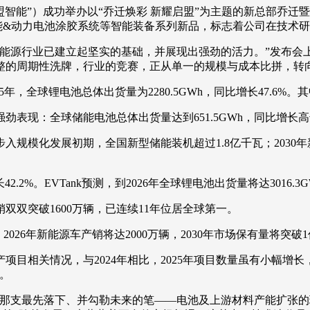
捷盟智能”）成功举办以“乔迁焕彩 新耀启盟”为主题的新总部乔
能&动力电池涂胶系统等智能装备系列新品，标志着公司在技术
能源行业已建立起坚实的基础，并展现出强劲的活力。”发布会
整的周期性洗牌，行业的竞赛，正从单一的规模与成本比拼，转
5年，全球锂电池总体出货量为2280.5GWh，同比增长47.6%。其
表现：全球储能电池总体出货量达到651.5GWh，同比增长高达
入规模化发展初期，全国新型储能装机超过1.8亿千瓦；2030年新
2.2%。EVTank预测，到2026年全球锂电池出货量将达3016.3GW
双双突破1600万辆，已连续11年位居全球第一。
026年新能源车产销将达2000万辆，2030年市场保有量将突破
项目相关情况，与2024年相比，2025年项目数量虽有小幅增长，
变。
是那支最先落下、并勾勒未来的笔——电池及上游材料产能扩张