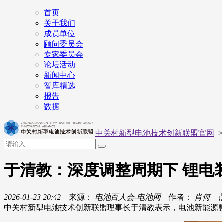
首页
关于我们
成员单位
顾问委员会
专家委员会
论坛活动
新闻中心
智库精选
报告
数据
中关村新型电池技术创新联盟官网
于清教：深度调整周期下 锂电
2026-01-23 20:42
来源：
电池百人会-电池网
作者：
肖何
点
中关村新型电池技术创新联盟理事长于清教表示，电池新能源