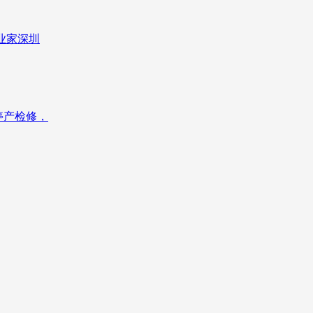
业家深圳
停产检修，