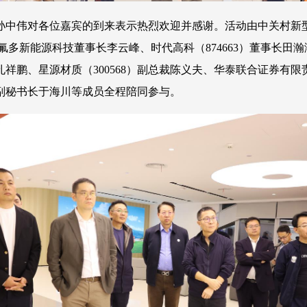
事长孙中伟对各位嘉宾的到来表示热烈欢迎并感谢。活动由中关村
经理/多氟多新能源科技董事长李云峰、时代高科（874663）董事
孔祥鹏、星源材质（300568）副总裁陈义夫、华泰联合证券有限
副秘书长于海川等成员全程陪同参与。