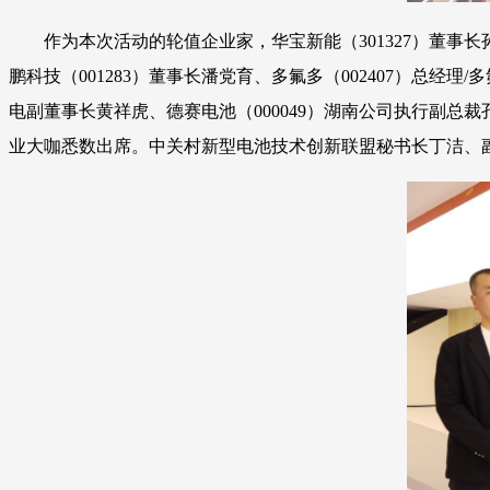
作为本次活动的轮值企业家，华宝新能（301327）董
鹏科技（001283）董事长潘党育、多氟多（002407）总
电副董事长黄祥虎、德赛电池（000049）湖南公司执行副总裁
业大咖悉数出席。中关村新型电池技术创新联盟秘书长丁洁、