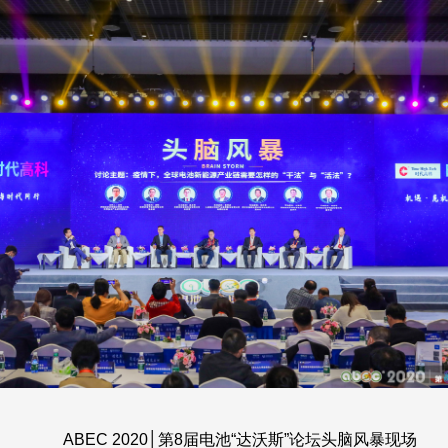
ABEC 2020│第8届电池“达沃斯”论坛头脑风暴现场