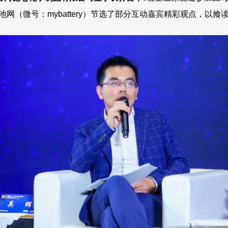
池网（微号：mybattery）节选了部分互动嘉宾精彩观点，以飨