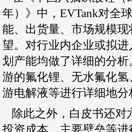
年）》中，EVTank对
能、出货量、市场规模现
望。对行业内企业或拟进
划产能均做了详细的分析
游的氟化锂、无水氟化氢
游电解液等进行详细地分
除此之外，白皮书还对
投资成本、主要壁垒等进