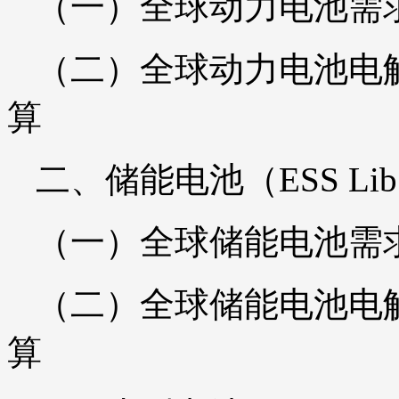
（一）全球动力电池需
（二）全球动力电池电
算
二、储能电池（ESS Li
（一）全球储能电池需
（二）全球储能电池电
算