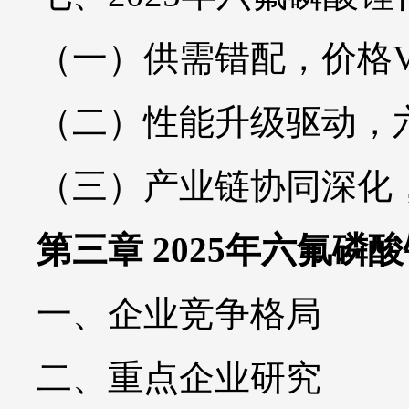
（一）供需错配，价格
（二）性能升级驱动，
（三）产业链协同深化
第三章 2025年六氟
一、企业竞争格局
二、重点企业研究