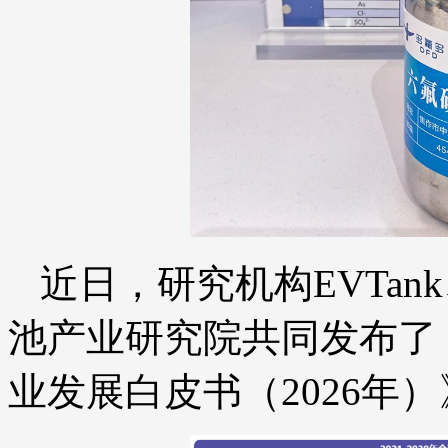
近日，研究机构EVTa
池产业研究院共同发布了《
业发展白皮书（2026年