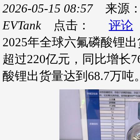
2026-05-15 08:57
来源
EVTank
点击：
评论
2025年全球六氟磷酸锂出
超过220亿元，同比增长7
酸锂出货量达到68.7万吨