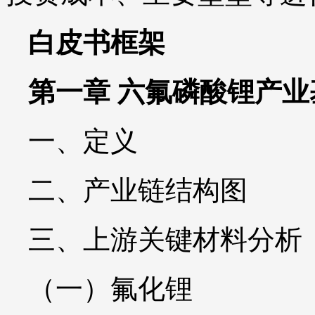
白皮书框架
第一章 六氟磷酸锂产
一、定义
二、产业链结构图
三、上游关键材料分析
（一）氟化锂