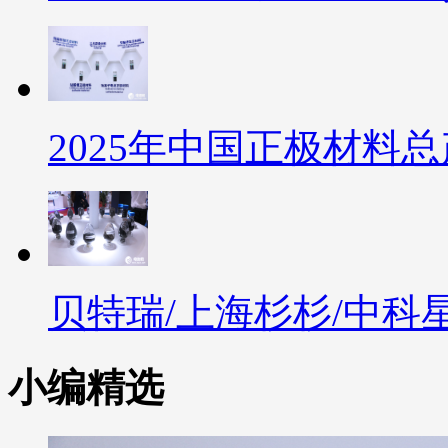
2025年中国正极材料总
贝特瑞/上海杉杉/中科
小编精选