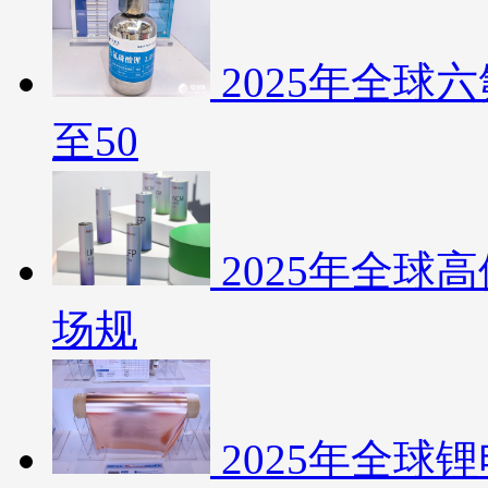
2025年全球
至50
2025年全球
场规
2025年全球锂