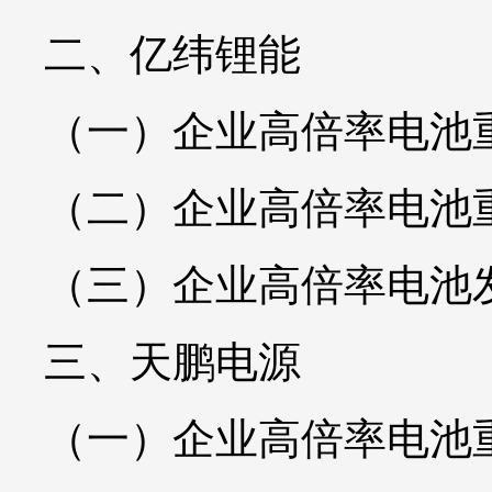
二、亿纬锂能
（一）企业高倍率电池
（二）企业高倍率电池
（三）企业高倍率电池
三、天鹏电源
（一）企业高倍率电池