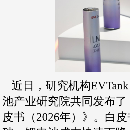
近日，研究机构EVTa
池产业研究院共同发布了
皮书（2026年）》。白