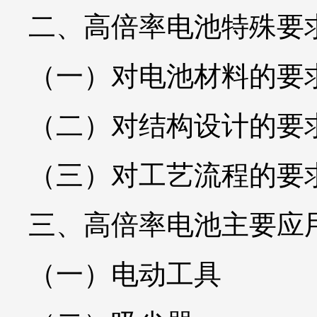
二、高倍率电池特殊要
（一）对电池材料的要
（二）对结构设计的要
（三）对工艺流程的要
三、高倍率电池主要应
（一）电动工具