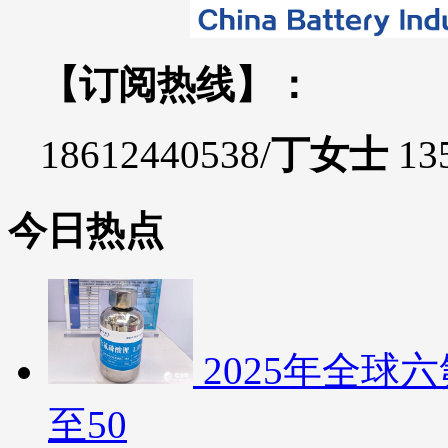
【订阅热线】：
18612440538/
丁女士
13
今日热点
2025年全球
至50