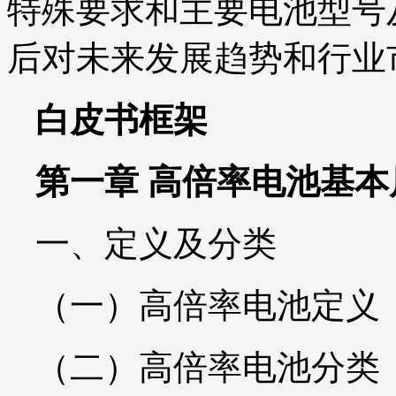
特殊要求和主要电池型号
后对未来发展趋势和行业
白皮书框架
第一章 高倍率电池基本
一、定义及分类
（一）高倍率电池定义
（二）高倍率电池分类