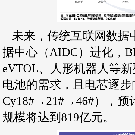
未来，传统互联网数据中
据中心（AIDC）进化，
eVTOL、人形机器人等
电池的需求，且电芯逐步
Cy18#→21#→46#）
规模将达到819亿元。