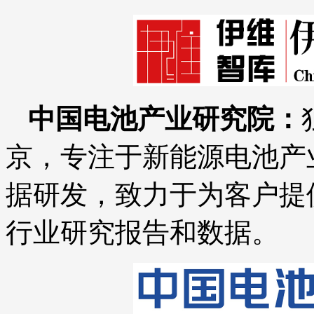
中国电池产业研究院：
京，专注于新能源电池产
据研发，致力于为客户提
行业研究报告和数据。