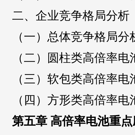
二、企业竞争格局分析
（一）总体竞争格局分
（二）圆柱类高倍率电
（三）软包类高倍率电
（四）方形类高倍率电
第五章 高倍率电池重