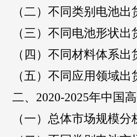
（二）不同类别电池出
（三）不同电池形状出
（四）不同材料体系出
（五）不同应用领域出
二、2020-2025年
（一）总体市场规模分