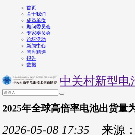
首页
关于我们
成员单位
顾问委员会
专家委员会
论坛活动
新闻中心
智库精选
报告
数据
中关村新型电
2025年全球高倍率电池出货量为4
2026-05-08 17:35
来源