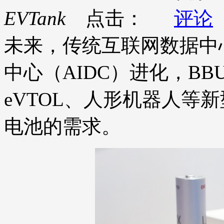
EVTank
点击：
评论
未来，传统互联网数据中
中心（AIDC）进化，B
eVTOL、人形机器人等
电池的需求。