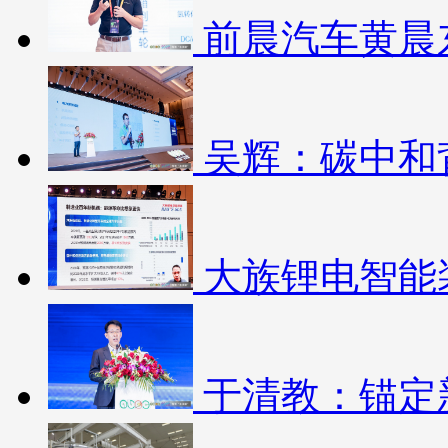
前晨汽车黄晨
吴辉：碳中和
大族锂电智能
于清教：锚定