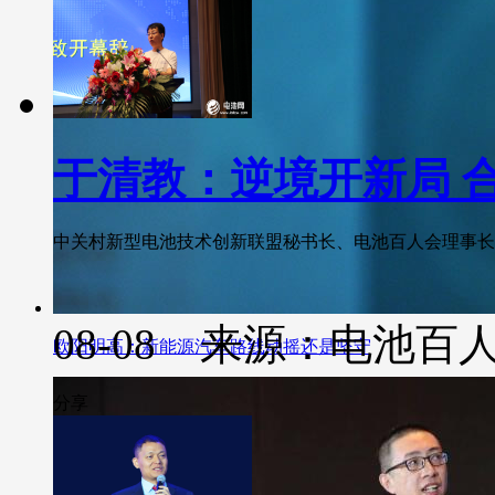
于清教：逆境开新局 合
中关村新型电池技术创新联盟秘书长、电池百人会理事长于
08-08 来源：电池百
欧阳明高：新能源汽车路线动摇还是坚守
分享