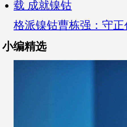
格派镍钴曹栋强：守正创
小编精选