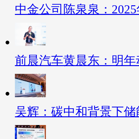
中金公司陈泉泉：202
前晨汽车黄晨东：明年
吴辉：碳中和背景下储