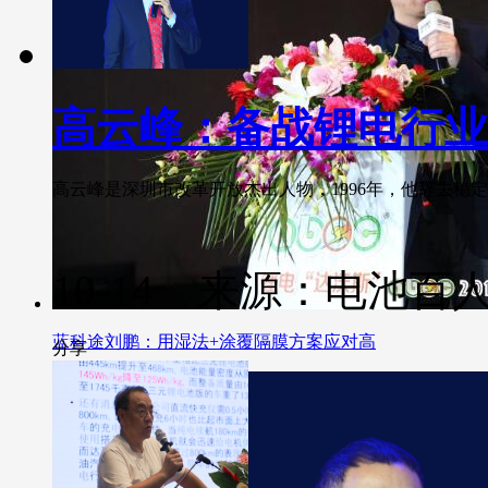
高云峰：备战锂电行业
高云峰是深圳市改革开放杰出人物，1996年，他辞去稳定高
10-14 来源：电池百
蓝科途刘鹏：用湿法+涂覆隔膜方案应对高
分享