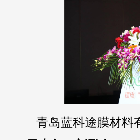
青岛蓝科途膜材料