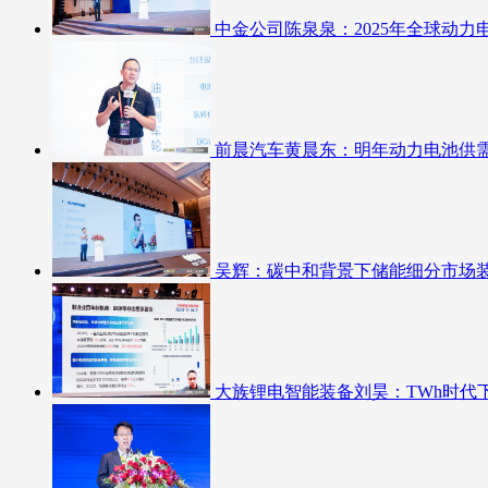
中金公司陈泉泉：2025年全球动力
前晨汽车黄晨东：明年动力电池供
吴辉：碳中和背景下储能细分市场
大族锂电智能装备刘昊：TWh时代