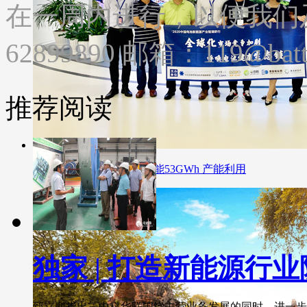
在一周内进行，以便我们及
62899890 邮箱：119@batte
推荐阅读
宁德时代现有动力电池产能53GWh 产能利用
独家 | 打造新能源行
郅立鹏指出，中科华联围绕主营业务发展的同时，进一步研发