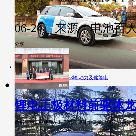
06-24 来源：电池百
分享
比亚迪1月新能源车销28668辆 动力及储能电
锂电正极材料前驱体龙
数据显示，中伟新材料三元前驱体出口量已经连续两年保持前三