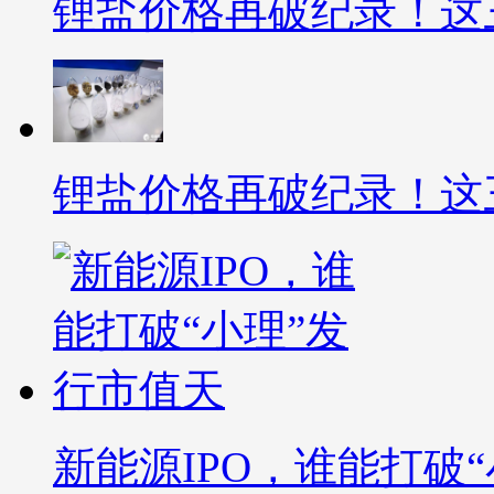
锂盐价格再破纪录！这
锂盐价格再破纪录！这
新能源IPO，谁能打破