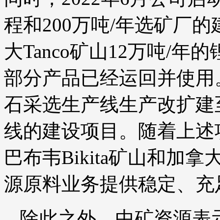
程和200万吨/年选矿厂
大Tanco矿山12万吨/
部分产品已经运回并使用。
石采选生产线生产改扩建至
线的建设项目。随着上述
巴布韦Bikita矿山和加拿
源原料业务提供稳定、充
除此之外，中矿资源表