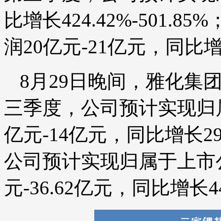
比增长424.42%-501
润20亿元-21亿元，同比增长5
8月29日晚间，雅化集团
三季度，公司预计实现归
亿元-14亿元，同比增长297
公司预计实现归属于上市公
元-36.62亿元，同比增长447