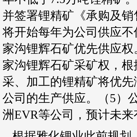
并签署锂精矿《承购及销售
将开始每年为公司供应不
家沟锂辉石矿优先供应权
家沟锂辉石矿采矿权，根
采、加工的锂精矿将优先
公司的生产供应。（5）公
洲EVR等公司，预计未
根据雅化锂业此前规划，