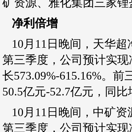
矿资源、雅化集团三家锂
净利倍增
10月11日晚间，天华超
第三季度，公司预计实现净
长573.09%-615.1
50.5亿元-52.7亿元，同比增
10月11日晚间，中矿资
第三季度，公司预计实现净利