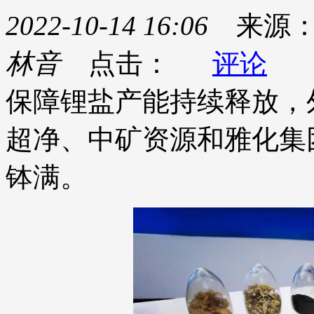
2022-10-14 16:06
来源
林音
点击：
评论
保障锂盐产能持续释放，
超净、中矿资源和雅化集
钵满。