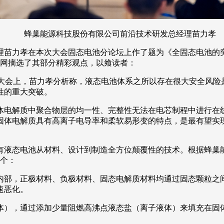
蜂巢能源科技股份有限公司前沿技术研发总经理苗力孝
经理苗力孝在本次大会固态电池分论坛上作了题为《全固态电池的
车网摘选了其部分精彩观点，以飨读者：
同’”大会上，苗力孝分析称，液态电池体系之所以存在很大安全风
性的重大突破。
体电解质中聚合物层的均一性、完整性无法在电芯制程中进行在
固体电解质具有高离子电导率和柔软易形变的特点，是最有望实
有液态电池从材料、设计到制造全方位颠覆性的技术。根据蜂巢能
六个：
内部，正极材料、负极材料、固态电解质材料均通过固态颗粒之
速恶化。
体），通过添加少量阻燃高沸点液态盐（离子液体）来填充在固