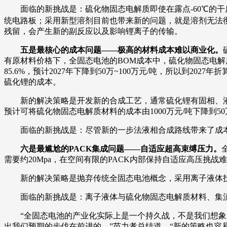
面临的新挑战是：硫化物固态电解质即使在露点-60℃的
统电路板；采用新型溶剂目前也带来新的问题，就是溶剂无法彻
残留，会产生新的副反应以及影响锂离子的传输。
五是最核心的成本问题——极高的材料成本难以商业化。
有原材料价格下，全固态电池的BOM成本中，硫化物固态电解质
85.6%，预计2027年下降到50万~100万元/吨，所以到2
硫化锂的成本。
新的解决策略是开发新的合成工艺，通常硫化锂有固相、
预计可将硫化物固态电解质材料的成本由1000万元/吨下降到5
面临的新挑战是：尽管新的一步法液相合成路线带来了成
六是最尴尬的PACK集成问题——自适应超高束缚压力。
需要约20Mpa，在空间有限的PACK内部保持自适应高压挑战
新的解决策略是抛弃传统全固态电池概念，采用离子液体技
面临的新挑战是：离子液体与硫化物固态电解质材料、集
“全固态电池的产业化实际上是一个持久战，不是我们想
出我们预期的步伐在前进的。”苗力孝总结道，“新的策略也容