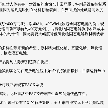
不但对人体有害，对设备的腐蚀也非常严重，特别是设备控制系
，但因为溶剂是吸附在材料颗粒表面，在界面接触处就是高浓度
万~400万元/吨，以40Ah、400Wh/kg软包全固态电池为例，现
锂目前市场价约400万元/吨，占硫化物固态电解质原材料成本
三元电池成本的约十倍，因此需要大幅度降低硫化物固态电解质材料或者
的多样性带来新的希望，原材料为硫化钠、五硫化磷、氯化锂，
右，接近液态电池。
产品提纯去除溶剂还存在挑战。
电解质膜之间在充放电过程中始终保持紧密接触，目前运行压力
可以兼容现有PACK系统。
决，此外事故中PACK破碎产生毒气问题依然存在。
技术问题已经有了新的解决策略，全固态电池实际上已经是以超