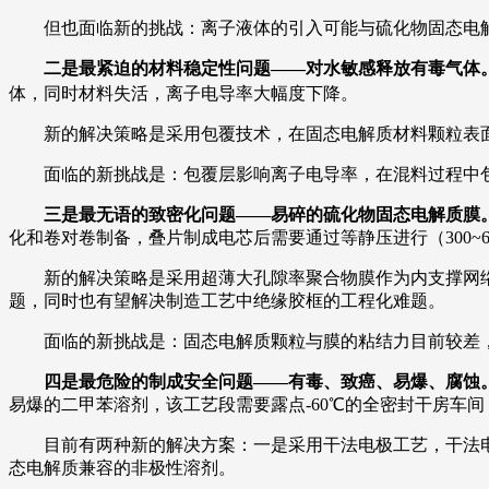
但也面临新的挑战：离子液体的引入可能与硫化物固态电
二是最紧迫的材料稳定性问题——对水敏感释放有毒气体
体，同时材料失活，离子电导率大幅度下降。
新的解决策略是采用包覆技术，在固态电解质材料颗粒表
面临的新挑战是：包覆层影响离子电导率，在混料过程中
三是最无语的致密化问题——易碎的硫化物固态电解质膜
化和卷对卷制备，叠片制成电芯后需要通过等静压进行（300~6
新的解决策略是采用超薄大孔隙率聚合物膜作为内支撑网
题，同时也有望解决制造工艺中绝缘胶框的工程化难题。
面临的新挑战是：固态电解质颗粒与膜的粘结力目前较差
四是最危险的制成安全问题——有毒、致癌、易爆、腐蚀
易爆的二甲苯溶剂，该工艺段需要露点-60℃的全密封干房车
目前有两种新的解决方案：一是采用干法电极工艺，干法
态电解质兼容的非极性溶剂。