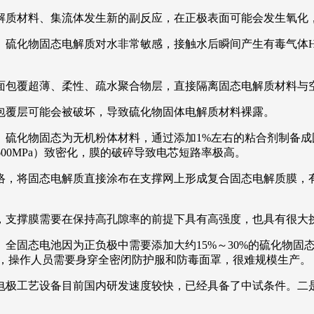
解质材料、集流体发生新的副反应，在正极表面可能会发生氧化
。
硫化物固态电解质对水非常敏感，接触水后瞬间产生有毒气体
面包覆超薄、柔性、疏水聚合物层，直接隔离固态电解质材料与
包覆层可能会被破坏，导致硫化物固体电解质材料裸露。
。
硫化物固态为无机粉体材料，通过添加1%左右的粘合剂制备
00MPa）致密化，膜的破碎导致电芯短路率极高。
络，将固态电解质直接涂布在支撑网上形成复合固态电解质膜，
，支撑膜需要在保持高孔隙率的前提下具有高强度，也具有很大
。
全固态电池因为正负极中需要添加大约15%～30%的硫化物
间，操作人员需要身穿全密闭防护服和防毒面罩，很难规模生产。
电极工艺设备目前国内研发速度较快，已经具备了中试条件。二