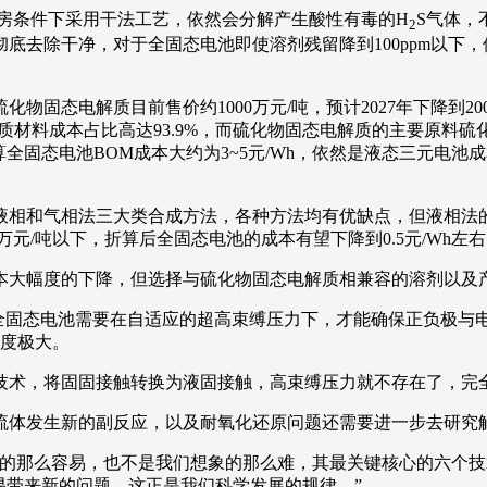
干房条件下采用干法工艺，依然会分解产生酸性有毒的H
S气体，
2
底去除干净，对于全固态电池即使溶剂残留降到100ppm以下
硫化物固态电解质目前售价约1000万元/吨，预计2027年下降到200
材料成本占比高达93.9%，而硫化物固态电解质的主要原料硫化
027年折算全固态电池BOM成本大约为3~5元/Wh，依然是液态
液相和气相法三大类合成方法，各种方法均有优缺点，但液相法
0万元/吨以下，折算后全固态电池的成本有望下降到0.5元/Wh左
本大幅度的下降，但选择与硫化物固态电解质相兼容的溶剂以及
全固态电池需要在自适应的超高束缚压力下，才能确保正负极与
难度极大。
术，将固固接触转换为液固接触，高束缚压力就不存在了，完全
流体发生新的副反应，以及耐氧化还原问题还需要进一步去研究解
象的那么容易，也不是我们想象的那么难，其最关键核心的六个
易带来新的问题，这正是我们科学发展的规律。”