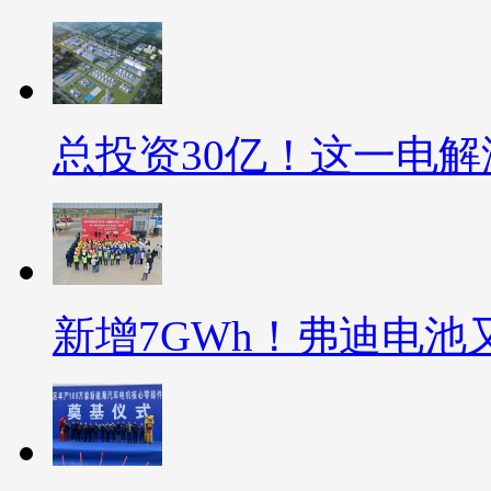
总投资30亿！这一电
新增7GWh！弗迪电