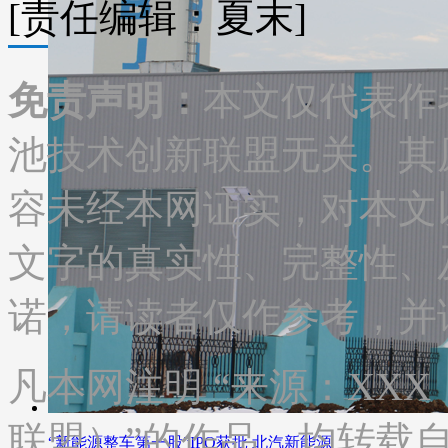
[责任编辑：夏末]
免责声明：
本文仅代表作
池技术创新联盟无关。其
容未经本网证实，对本文
文字的真实性、完整性、
诺，请读者仅作参考，并
凡本网注明 “来源：XX
联盟）”的作品，均转载
“新能源整车第一股”IPO获批 北汽新能源