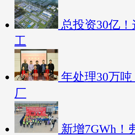
总投资30亿
工
年处理30万
厂
新增7GWh