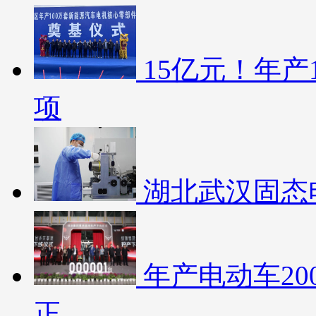
15亿元！年产
项
湖北武汉固态
年产电动车2
正