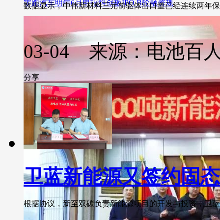
零跑汽车明年6月申报科创板IPO B轮融资规
数据显示，中伟新材料三元前驱体出口量已经连续两年保持前三
03-04 来源：电池百
分享
卫蓝新能源又签约固态
根据协议，新至双碳负责新能源项目的开发与投资，卫蓝新