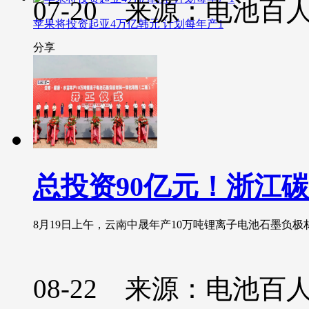
07-20 来源：电池百
苹果将投资起亚4万亿韩元 计划每年产1
分享
总投资90亿元！浙江
8月19日上午，云南中晟年产10万吨锂离子电池石墨负极材
08-22 来源：电池百