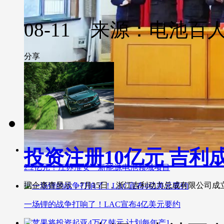
08-11 来源：电池百
分享
投资注册10亿元 吉
2.2亿元！江苏淮安一新能源电池领域项目
据企查查显示，7月15日，浙江吉利动力总成有限公司成立。..
一场锂的战争打响了！LAC宣布4亿美元要约