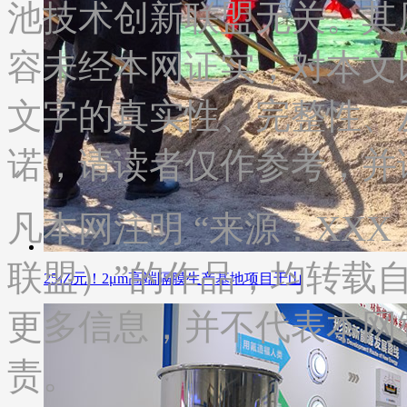
池技术创新联盟无关。其
容未经本网证实，对本文
文字的真实性、完整性、
诺，请读者仅作参考，并
凡本网注明 “来源：XX
联盟）”的作品，均转载
25亿元！2μm‌高端隔膜生产基地项目于山
更多信息，并不代表本网
责。