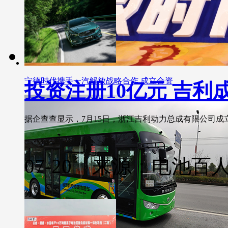
宁德时代携手一汽解放战略合作 成立合资
投资注册10亿元 吉
据企查查显示，7月15日，浙江吉利动力总成有限公司成立。..
07-20 来源：电池百
分享