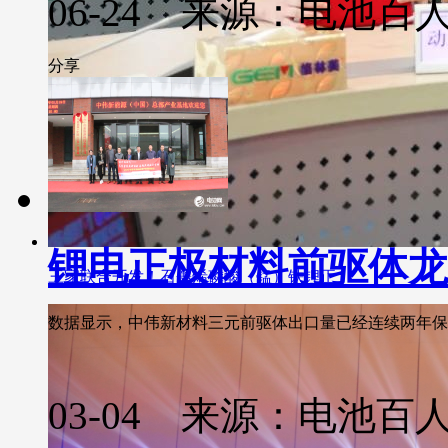
06-24 来源：电池百
分享
锂电正极材料前驱体龙
三家联合开发！石墨烯磷酸（锰）铁锂正
数据显示，中伟新材料三元前驱体出口量已经连续两年保持前三
03-04 来源：电池百