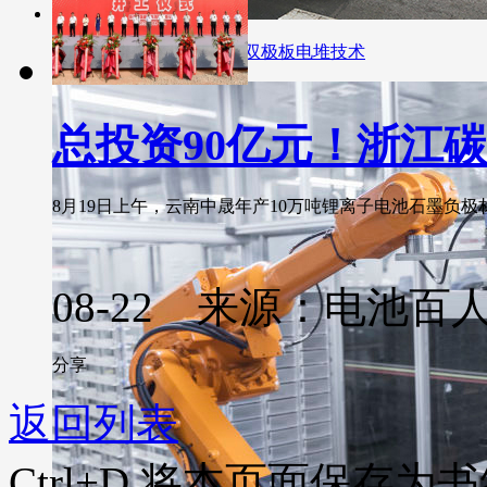
搭载应用大连化物所金属双极板电堆技术
总投资90亿元！浙江
8月19日上午，云南中晟年产10万吨锂离子电池石墨负极材
08-22 来源：电池百
分享
返回列表
Ctrl+D
将本页面保存为书