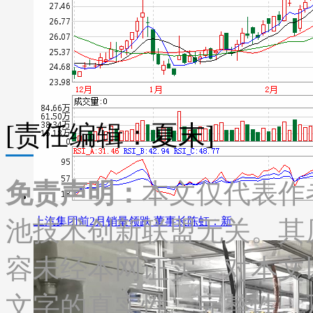
[责任编辑：夏末]
免责声明：
本文仅代表作
上汽集团前2月销量领跌 董事长陈虹：新
池技术创新联盟无关。其
容未经本网证实，对本文
文字的真实性、完整性、