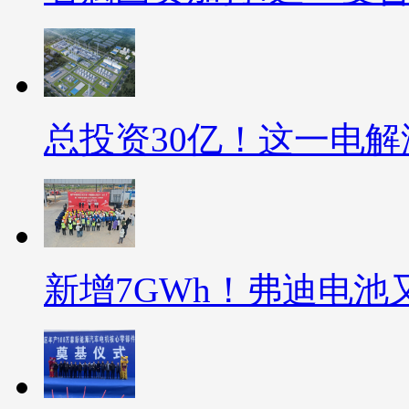
总投资30亿！这一电
新增7GWh！弗迪电