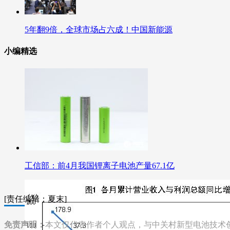
5年翻9倍，全球市场占六成！中国新能源
小编精选
工信部：前4月我国锂离子电池产量67.1亿
[责任编辑：夏末]
免责声明：
本文仅代表作者个人观点，与中关村新型电池技术