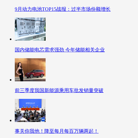
9月动力电池TOP15战报：过半市场份额增长
国内储能电芯需求强劲 今年储能相关企业
前三季度我国新能源乘用车批发销量突破
事关你我他！降至每月每百万辆两起！