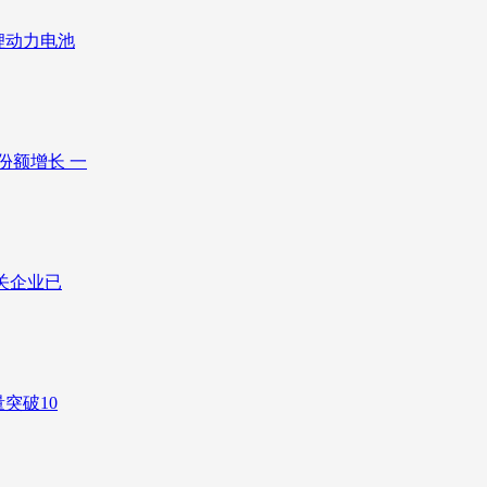
锂动力电池
份额增长 一
关企业已
突破10