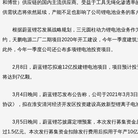
和博世）供应链的国内主流供应商。受益于工具无绳化渗透率的
供需状态将依然延续，产能不足也影响了公司锂电池业务的客
根据蔚蓝锂芯发展战略规划，三元圆柱动力锂电池业务作
约，天鹏电源二厂二期项目2020年开工建设，今年一季度建
此外，今年一季度公司还公布多项锂电池投资项目。
2月8日，蔚蓝锂芯拟逾12亿投建锂电池项目，项目预计投
将达到7亿颗。
3月4日晚间，蔚蓝锂芯发布公告称，公司于2021年3
协议》，拟在淮安清河经济开发区投资建设高效新型锂离子电池
3月5日晚间，蔚蓝锂芯披露定增预案，本次发行募集资金总
过1.5亿元。本次发行募集资金扣除发行费用后拟用于年产10