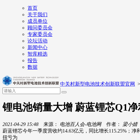
首页
关于我们
成员单位
顾问委员会
专家委员会
论坛活动
新闻中心
智库精选
报告
数据
中关村新型电池技术创新联盟官网
锂电池销量大增 蔚蓝锂芯Q1净
2021-04-29 15:48
来源：
电池百人会-电池网
作者：
梁小婧
蔚蓝锂芯今年一季度营收约14.63亿元，同比增长115.25%
扭亏为