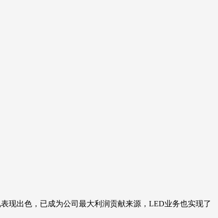
经营情况表现出色，已成为公司最大利润贡献来源，LED业务也实现了