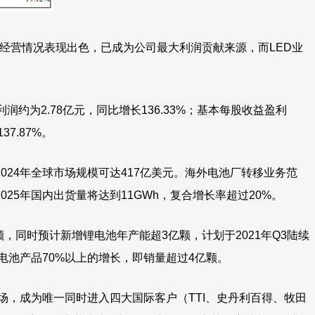
经营情况表现出色，已成为公司最大利润贡献来源，而LED业
润约为2.78亿元，同比增长136.33%；基本每股收益盈利
7.87%。
24年全球市场规模可达417亿美元。海外电池厂转移业务范
5年国内出货量将达到11GWh，复合增长率超过20%。
，同时预计新增锂电池年产能超3亿颗，计划于2021年Q3陆续
现电池产品70%以上的增长，即销量超过4亿颗。
场，成为唯一同时进入四大国际客户（TTI、史丹利百得、牧田