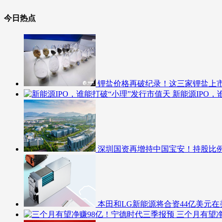
今日热点
锂盐价格再破纪录！这三家锂盐上
新能源IPO，
深圳国资再增持中国宝安！持股比
本田和LG新能源将合资44亿美元在
三个月有望净