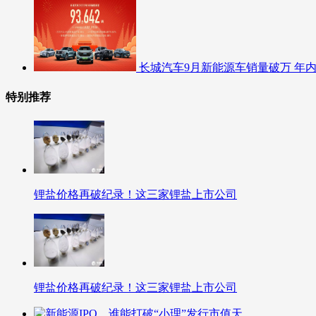
长城汽车9月新能源车销量破万 年
特别推荐
锂盐价格再破纪录！这三家锂盐上市公司
锂盐价格再破纪录！这三家锂盐上市公司