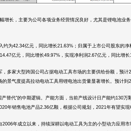
大幅增长，主要为公司各项业务经营情况良好，尤其是锂电池业务
为42.34亿元，同比增长21.63%；归属于上市公司股东的净利
4.47亿元，同比增长49.97%，实现净利润2.67亿元，同比增长13
，多家大型跨国公司占据电动工具市场的主要供给份额，预计20
的景气度提高拉动电动工具用锂电池出货量显著增长。预计到202
产替代”的中期逻辑。产能方面，当前产线设计日产能约130万颗
020年销售电池产品2.36亿颗，根据公司规划，2021年有望实
2006年成立以来，持续深耕以电动工具为主的小型动力应用市