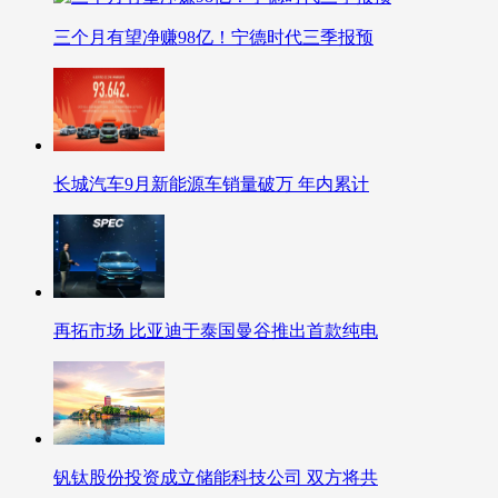
三个月有望净赚98亿！宁德时代三季报预
长城汽车9月新能源车销量破万 年内累计
再拓市场 比亚迪于泰国曼谷推出首款纯电
钒钛股份投资成立储能科技公司 双方将共