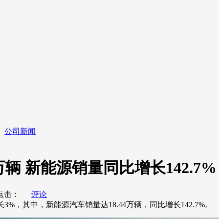
>
公司新闻
5万辆 新能源销量同比增长142.7%
击：
评论
3%，其中，新能源汽车销量达18.44万辆，同比增长142.7%。