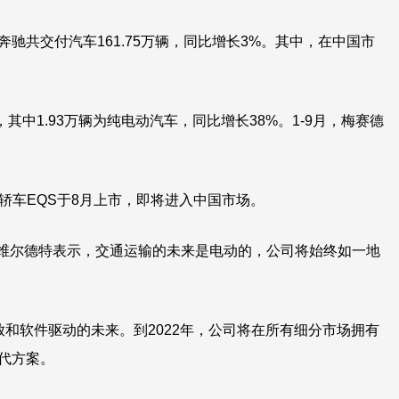
奔驰共交付汽车161.75万辆，同比增长3%。其中，在中国市
其中1.93万辆为纯电动汽车，同比增长38%。1-9月，梅赛德
电轿车EQS于8月上市，即将进入中国市场。
施维尔德特表示，交通运输的未来是电动的，公司将始终如一地
和软件驱动的未来。到2022年，公司将在所有细分市场拥有
代方案。