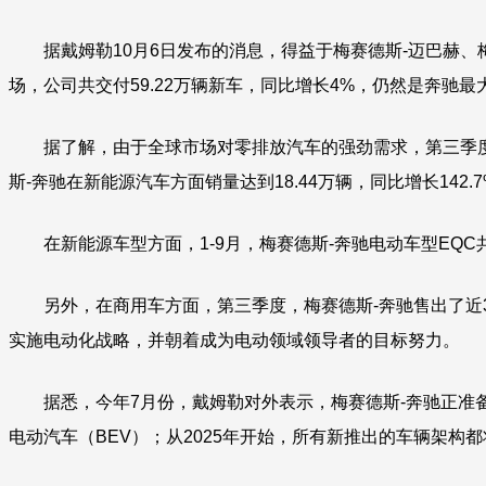
据戴姆勒10月6日发布的消息，得益于梅赛德斯-迈巴赫、梅
场，公司共交付59.22万辆新车，同比增长4%，仍然是奔驰
据了解，由于全球市场对零排放汽车的强劲需求，第三季度，梅
斯-奔驰在新能源汽车方面销量达到18.44万辆，同比增长142.
在新能源车型方面，1-9月，梅赛德斯-奔驰电动车型EQC
另外，在商用车方面，第三季度，梅赛德斯-奔驰售出了近
实施电动化战略，并朝着成为电动领域领导者的目标努力。
据悉，今年7月份，戴姆勒对外表示，梅赛德斯-奔驰正准
电动汽车（BEV）；从2025年开始，所有新推出的车辆架