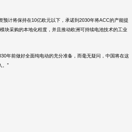
预计将保持在10亿欧元以下，承诺到2030年将ACC的产能提
池和模块采购的本地化程度，并且推动欧洲可持续电池技术的工业
030年前做好全面纯电动的充分准备，而毫无疑问，中国将在这
。”