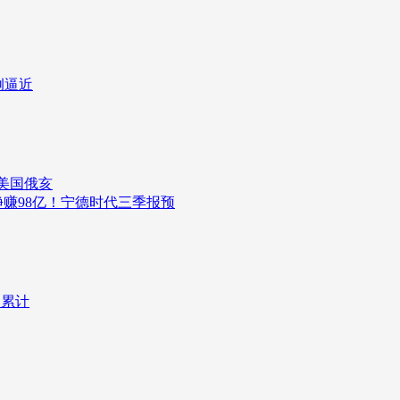
例逼近
美国俄亥
赚98亿！宁德时代三季报预
内累计