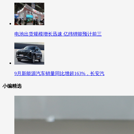
电池出货规模增长迅速 亿纬锂能预计前三
9月新能源汽车销量同比增超163%，长安汽
小编精选