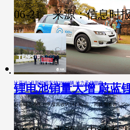
06-21 来源：信息时
分享
比亚迪1月新能源车销28668辆 动力及储能电
锂电池销量大增 蔚蓝
蔚蓝锂芯今年一季度营收约14.63亿元，同比增长115.25
出......