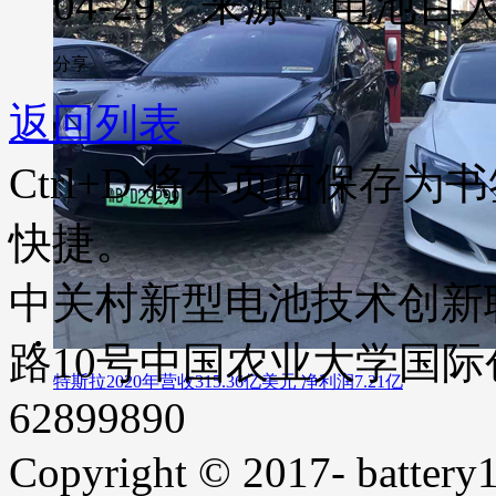
04-29 来源：电池百
分享
返回列表
Ctrl+D
将本页面保存为书
快捷。
中关村新型电池技术创新
路10号中国农业大学国际创业
特斯拉2020年营收315.36亿美元 净利润7.21亿
62899890
Copyright © 2017- battery1