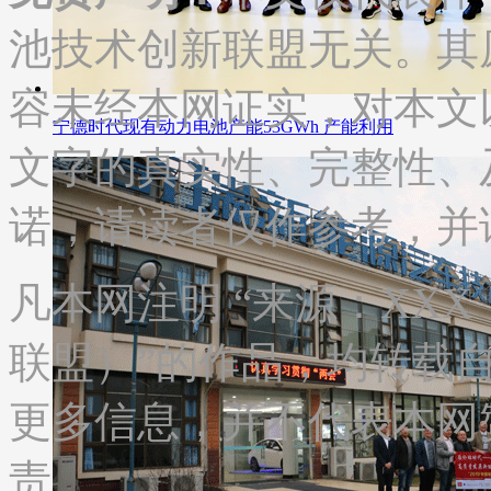
池技术创新联盟无关。其
容未经本网证实，对本文
宁德时代现有动力电池产能53GWh 产能利用
文字的真实性、完整性、
诺，请读者仅作参考，并
凡本网注明 “来源：XX
联盟）”的作品，均转载
更多信息，并不代表本网
责。