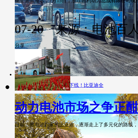
据企查查显示，7月15日，浙江吉利动力总成有限公司成立。..
07-20 来源：电池百
分享
法国工厂首批纯电动大巴下线！比亚迪全
动力电池市场之争正酣
目前，靠电池起家的比亚迪，逐渐走上了多元化的路线，延伸到