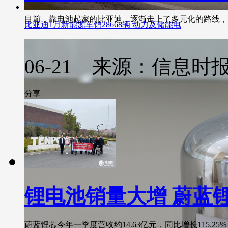
目前，靠电池起家的比亚迪，逐渐走上了多元化的路线，延伸到
比亚迪1月新能源车销28668辆 动力及储能电
06-21 来源：信息时
分享
锂电池销量大增 蔚蓝
蔚蓝锂芯今年一季度营收约14.63亿元，同比增长115.25