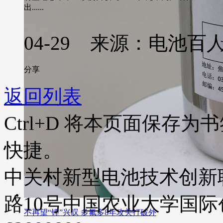
出......
04-29 来源：电池百
分享
返回列表
Ctrl+D
将本页面保存为书
快捷。
中关村新型电池技术创新
路10号中国农业大学国际创业
不再望“锂”兴叹 多氟多8年攻关打破外