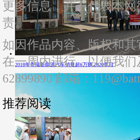
更多信息，并不代表本网
责。
如因作品内容、版权和其
在一周内进行，以便我们及
2018年奇瑞新能源汽车销量超6万辆 2020年目
62899890 邮箱：119@batte
推荐阅读