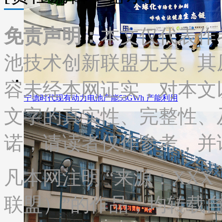
免责声明：
本文仅代表作
池技术创新联盟无关。其
容未经本网证实，对本文
宁德时代现有动力电池产能53GWh 产能利用
文字的真实性、完整性、
诺，请读者仅作参考，并
凡本网注明 “来源：XX
联盟）”的作品，均转载