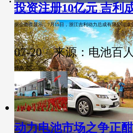
投资注册10亿元 吉
特斯拉2020年营收315.36亿美元 净利润7.21亿
据企查查显示，7月15日，浙江吉利动力总成有限公司成立。..
07-20 来源：电池百
分享
动力电池市场之争正酣