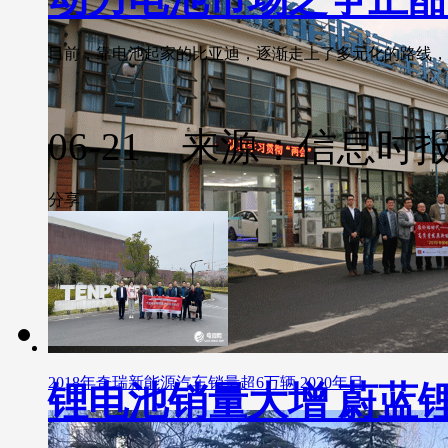
目前，靠电池起家的比亚迪，逐渐走上了多元化的路线，延伸到
06-21 来源：信息时
分享
2018年奇瑞新能源汽车销量超6万辆 2020年目
锂电池销量大增 蔚蓝