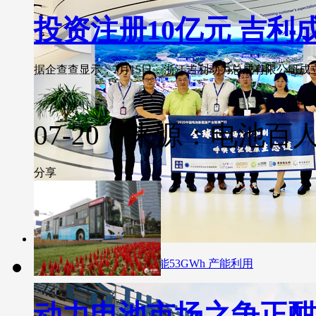
投资注册10亿元 吉
据企查查显示，7月15日，浙江吉利动力总成有限公司成立。..
07-20 来源：电池百
分享
宁德时代现有动力电池产能53GWh 产能利用
动力电池市场之争正酣