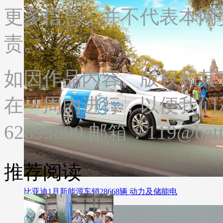
更多信息，并不代表本网
责。
如因作品内容、版权和其
在一周内进行，以便我们及
62899890 邮箱：119@batte
推荐阅读
比亚迪1月新能源车销28668辆 动力及储能电