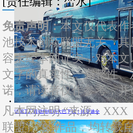
[责任编辑：峦水]
免责声明：
本文仅代表作
池技术创新联盟无关。其
容未经本网证实，对本文
文字的真实性、完整性、
诺，请读者仅作参考，并
凡本网注明 “来源：XX
法国工厂首批纯电动大巴下线！比亚迪全
联盟）”的作品，均转载