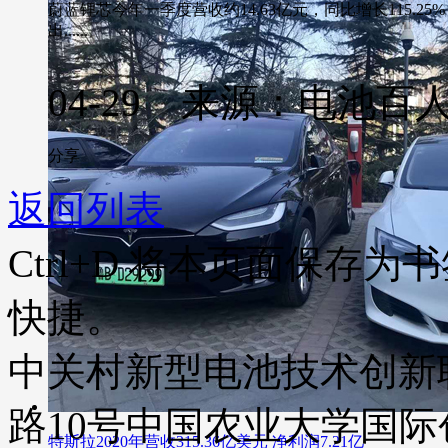
蔚蓝锂芯今年一季度营收约14.63亿元，同比增长115.25
出......
04-29 来源：电池百
分享
返回列表
Ctrl+D
将本页面保存为书
快捷。
中关村新型电池技术创新
路10号中国农业大学国际创业
特斯拉2020年营收315.36亿美元 净利润7.21亿