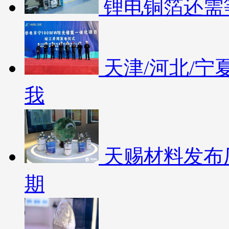
锂电铜箔还需
天津/河北/宁
我
天赐材料发布
期