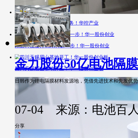
璞泰来发力复合集流体业务！华控产业
永太科技发行GDR再进一步！华一股份创业
金力股份50亿电池隔
四川天赐眉山基地开工！华一股份创业板
日韩作为锂电隔膜材料发源地，凭借先进技术和先发优势占据
07-04 来源：电池百
分享