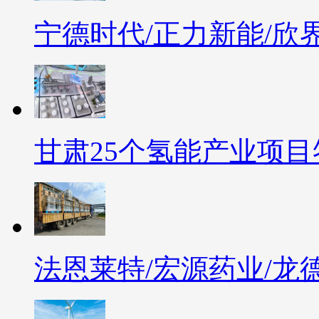
宁德时代/正力新能/欣
甘肃25个氢能产业项
法恩莱特/宏源药业/龙