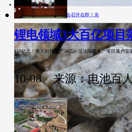
山西永济这场电池隔膜峰会召开在即！东
锂电领域3大百亿项目
110亿元！衡川科技年产30亿㎡湿法隔膜生产项目落户安徽
10-08 来源：电池百
分享