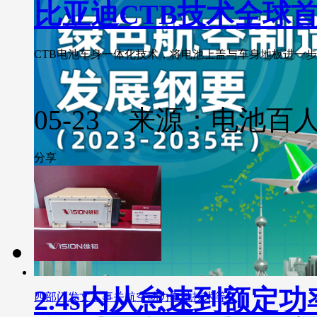
比亚迪CTB技术全球
CTB电池车身一体化技术，将电池上盖与车身地板进一步合二
05-23 来源：电池百
分享
2.4s内从怠速到额定
四部门发文！事关航空动力电池技术等