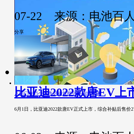
07-22 来源：电池百
分享
比亚迪2022款唐EV上
八部门在15个城市启动首批公共领域车辆
6月1日，比亚迪2022款唐EV正式上市，综合补贴后售价27.98