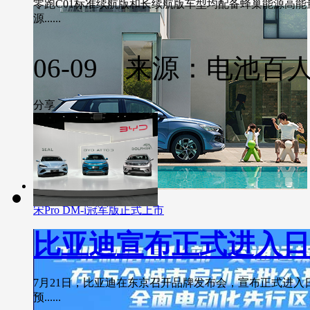
零跑C01标准续航版和长续航版车型均配备蜂巢能源高能量
源......
06-09 来源：电池百
分享
宋Pro DM-i冠军版正式上市
比亚迪宣布正式进入日
7月21日，比亚迪在东京召开品牌发布会，宣布正式进入
预......