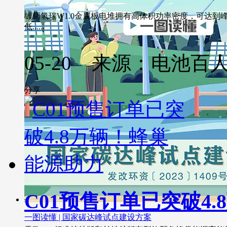
雄韬氢瑞W1.0金属板电堆拥有高体积功率密度，可达到峰值
低......
05-20 来源：电池百
分享
C01预售订单已突破4
一图读懂 | 国家碳达峰试点建设方案