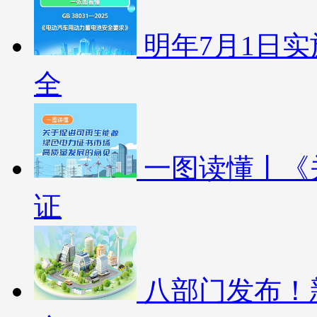
明年7月1日
全
一图读懂丨《
证
八部门发布！