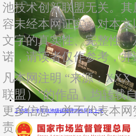
池技术创新联盟无关。其
容未经本网证实，对本文
文字的真实性、完整性、
诺，请读者仅作参考，并
凡本网注明 “来源：XX
联盟）”的作品，均转载
更多信息，并不代表本网
工信部:上半年电池级碳酸锂均价同比上涨
责。