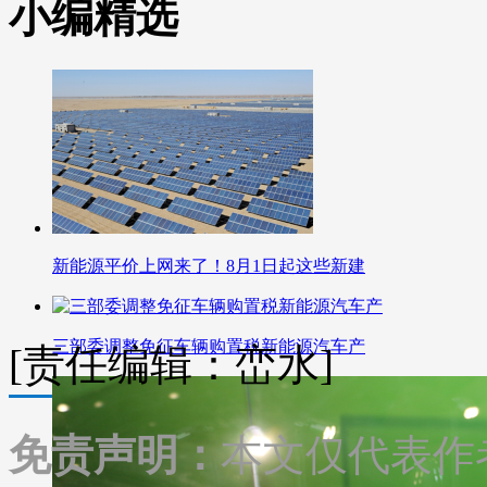
小编精选
新能源平价上网来了！8月1日起这些新建
三部委调整免征车辆购置税新能源汽车产
[责任编辑：峦水]
免责声明：
本文仅代表作