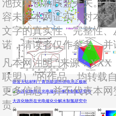
池技术创新联盟无关。其
容未经本网证实，对本文
文字的真实性、完整性、
诺，请读者仅作参考，并
凡本网注明 “来源：XX
联盟）”的作品，均转载
研发无钴材料！青岛能源所锂电池正极材
更多信息，并不代表本网
大连化物所在光电催化分解水制氢研究中
责。