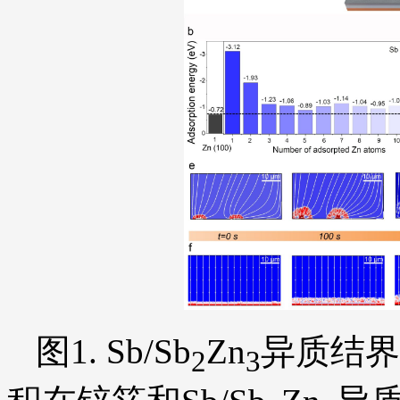
图1. Sb/Sb
Zn
异质结界
2
3