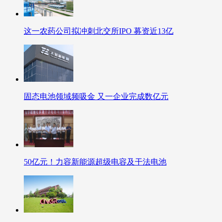
这一农药公司拟冲刺北交所IPO 募资近13亿
固态电池领域频吸金 又一企业完成数亿元
50亿元！力容新能源超级电容及干法电池