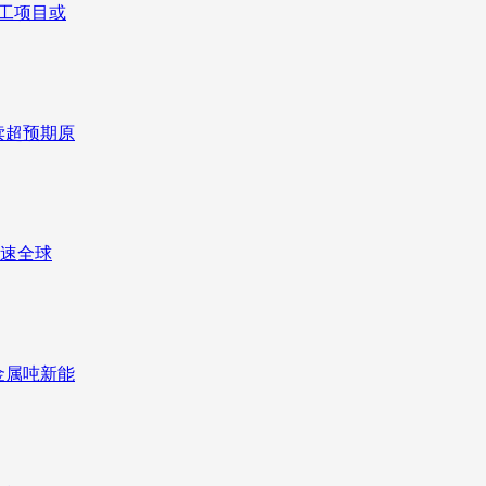
工项目或
读超预期原
加速全球
金属吨新能