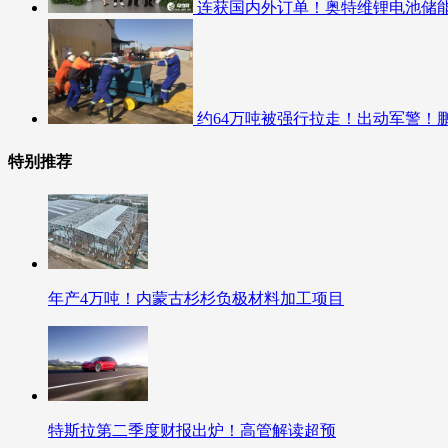
连获国内外订单！奥特维锂电池储能
约64万吨被强行拉走！出动军警！
特别推荐
年产4万吨！内蒙古杉杉负极材料加工项目
特斯拉第二季度财报出炉！高管解读超预