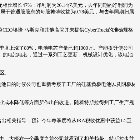
美元相比增长47%；净利润为26.14亿美元，去年同期的净利润为
；归属于普通股股东的每股摊薄收益为0.78美元，与去年同期归属
隆·马斯克和其他高管并未提供CyberTruck的准确规格
度上涨了80%，电池电芯产量已超1000万。产能提升使公司
动皮卡）的电池电芯，通过一系列工艺更新、机械设计优化，该电池
适区。
。在电池日的时候公司也重新考察了工厂的硅基负极电池以及阴极材
事业成本降低等方面所作出的改进。随着特斯拉得州工厂生产规
给出相关指导，预计今年每季度将从IRA税收优惠中获益1.5至
议中，大概在一个季度之前公司就看到了相关趋势，特斯拉也并