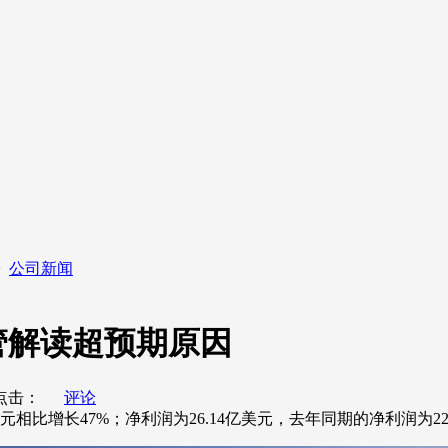
>
公司新闻
管解读超预期原因
击：
评论
美元相比增长47%；净利润为26.14亿美元，去年同期的净利润为22