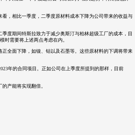
来看，相比一季度，二季度原材料成本下降为公司带来的收益与
二季度期间特斯拉致力于减少奥斯汀与柏林超级工厂的成本，目
建模时需要将上述两点考虑在内。
格正全面下降，如镍、钴以及石墨等。这些原材料的下调将带来
2023年的合同项目。正如公司在上季度所提到的那样，目前
厂的产能将实现翻倍。