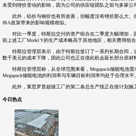
未受到锂价变动的影响，因为公司的供应链团队之前与多家公
此外，铝价与钢价也有所改善，但幅度没有锂价那么大。
IRA政策带来的影响规模相似。
对比一季度，特斯拉交付的资产组合在二季度大幅增加，
前上述工厂Model Y的生产成本略高于其他地区，相关费
特斯拉管理层表示，由于特斯拉签订了一系列长期合同，
数千美元的成本下降，因此公司也正在借此机会延长部分原材
特斯拉管理层称，从全球范围来看，Megapack储能电
Megapack储能电池的利润率与车辆目标利润率均处于合理水平
此外，莱思罗普超级工厂的第二条总生产线正在按计划施工
今日热点