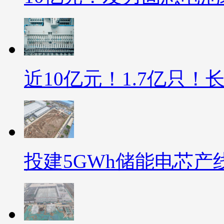
近10亿元！1.7亿只
投建5GWh储能电芯产