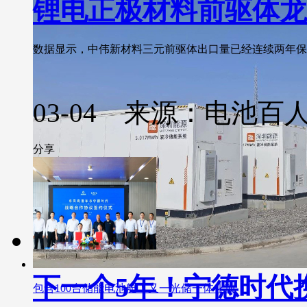
锂电正极材料前驱体龙
数据显示，中伟新材料三元前驱体出口量已经连续两年保持前三
03-04 来源：电池百
分享
下一个5年！宁德时代
包含100台储能电池舱！又一光储一体化项