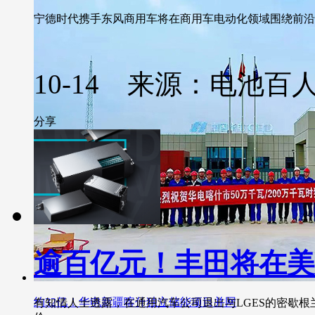
宁德时代携手东风商用车将在商用车电动化领域围绕前沿技
10-14 来源：电池百
分享
逾百亿元！丰田将在美
约32亿！华电新疆喀什独立储能项目并网
有知情人士透露，在通用汽车公司退出与LGES的密歇根