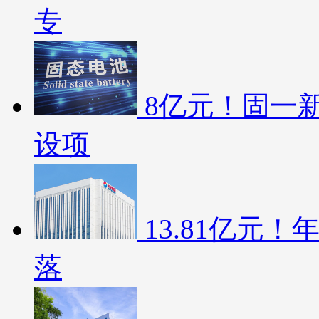
专
8亿元！固一新
设项
13.81亿元
落