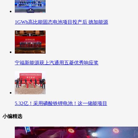
1GWh高比能固态电池项目投产后 德加能源
宁福新能源获上汽通用五菱优秀响应奖
5.32亿！采用磷酸铁锂电池！这一储能项目
小编精选