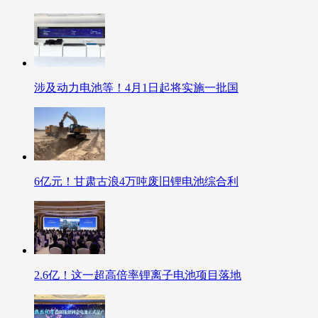
涉及动力电池等！4月1日起将实施一批国
6亿元！甘肃古浪4万吨废旧锂电池综合利
2.6亿！这一超高倍率锂离子电池项目落地