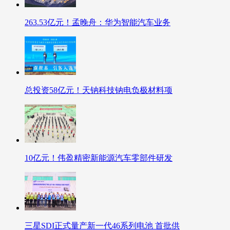
​263.53亿元！孟晚舟：华为智能汽车业务
总投资58亿元！天钠科技钠电负极材料项
10亿元！伟盈精密新能源汽车零部件研发
三星SDI正式量产新一代46系列电池 首批供