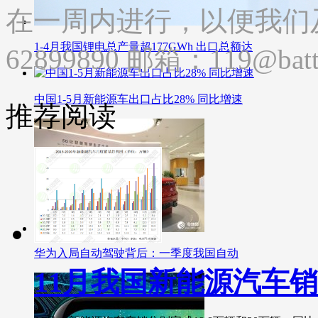
在一周内进行，以便我们及
1-4月我国锂电总产量超177GWh 出口总额达
62899890 邮箱：119@batte
中国1-5月新能源车出口占比28% 同比增速
推荐阅读
华为入局自动驾驶背后：一季度我国自动
11月我国新能源汽车销