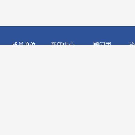
广汽集团拟发行
150MW/300MWh！
成员单位
新闻中心
顾问团
理事单位
常务理事
往期头条
村新型电池技术创新联盟（简称“联盟”，注册商标：电池百人
及组装、电池管理系统、充电桩、新能源汽车、储能等企业以及
新闻聚焦
理事单位丨湖南德赛电池有限公司
常务理事
登记成员单位超过150家，产业相关领域的企业（含新能源汽车、
行业新闻
理事单位丨北京市天元律师事务所
常务理事
。
[了解更多]
技术前沿
理事单位丨青岛英特盛智能科技有限公司
常务理事
公司新闻
常务理事
理事单位丨江苏洪田科技股份有限公司
司
理事单位丨金昌市钰恒实业有限公司
常务理事