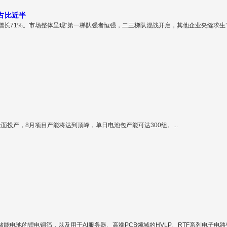
占比近半
Wh增长71%。市场整体呈现“第一梯队强者恒强，二三梯队混战开启，其他企业夹缝求生”竞
全面投产，8月项目产能将达到顶峰，单日电池包产能可达300组。...
电池的锂电铜箔，以及用于AI服务器、高端PCB领域的HVLP、RTF系列电子电路铜箔