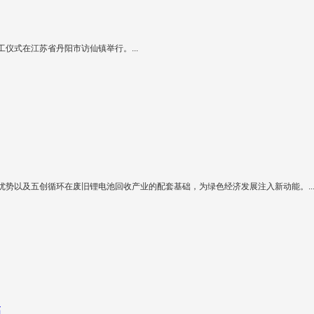
工仪式在江苏省丹阳市访仙镇举行。...
势以及五创循环在废旧锂电池回收产业的配套基础，为绿色经济发展注入新动能。..
高