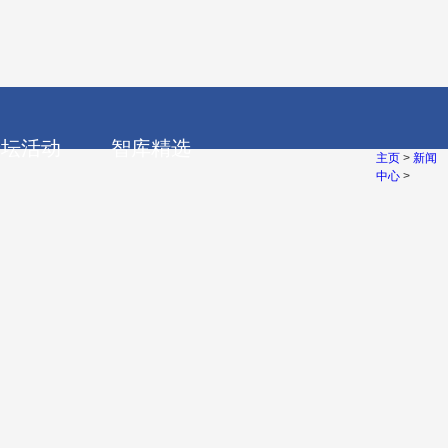
江苏
打造锂电循环经
论坛活动
智库精选
主页
>
新闻
中心
>
单位
副理事长单位
通知公告
论坛活动
会），由从事电池整个产业链的矿产、材料、制造设备、实验设备
科研院所、行业咨询、媒体、基金投资等企事业单位和团体组成
政策解读
数据
单位丨云山动力（宁波）有限公司
副理事长单位│江西鑫铂瑞科技股
储能、消费电子板块）超过400家，成员单位上市公司市值超过3
专家观点
报告
副理事长单位丨深圳市雄韬电源
单位丨青岛蓝科途膜材料有限公司
司
单位│南通四建集团有限公司
副理事长单位丨武汉惠强新能源
司
单位│上海电子工程设计研究院有限公
副理事长单位丨浙江永太科技股
单位│贵州航盛锂能科技有限公司
副理事长单位│深圳市豪鹏科技股