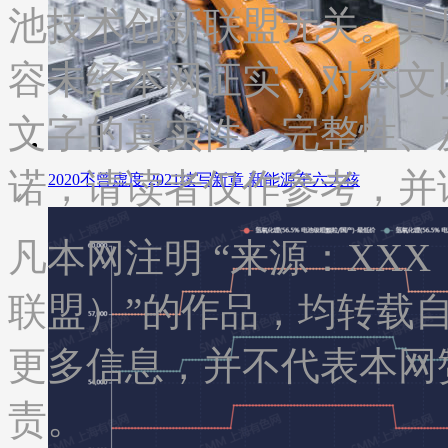
池技术创新联盟无关。其
容未经本网证实，对本文
文字的真实性、完整性、
诺，请读者仅作参考，并
2020不曾虚度 2021续写新章 新能源车六大核
凡本网注明 “来源：XX
联盟）”的作品，均转载
更多信息，并不代表本网
责。