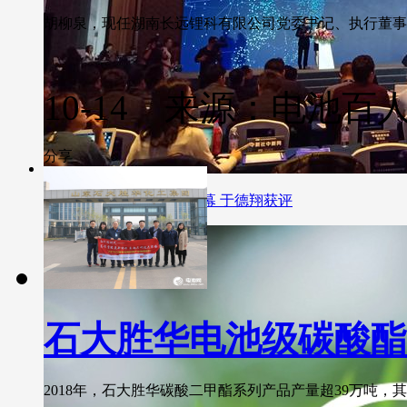
胡柳泉，现任湖南长远锂科有限公司党委书记、执行董事兼总
10-14 来源：电池百
分享
锂电“达沃斯”论坛在青开幕 于德翔获评
石大胜华电池级碳酸酯
2018年，石大胜华碳酸二甲酯系列产品产量超39万吨，其中