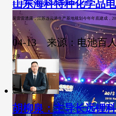
山东海科特种化学品电
全球迎来电动汽车热潮 中国科技巨头狂砸
吴雷雷透露，江苏连云港生产基地规划今年年底建成，202
04-13 来源：电池百
分享
胡柳泉：主导长远锂科